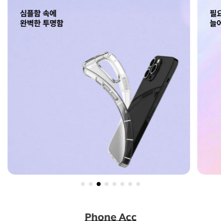
심플함 속에
필
완벽한 투명함
늘
Phone Acc